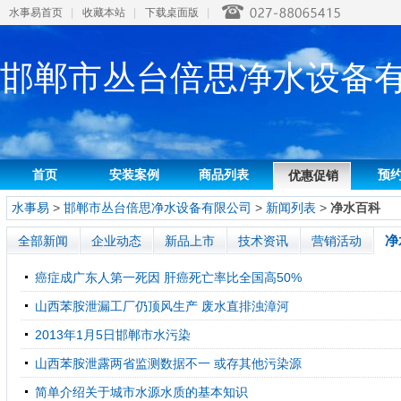
水事易首页
|
收藏本站
|
下载桌面版
|
邯郸市丛台倍思净水设备
首页
安装案例
商品列表
预
优惠促销
水事易
>
邯郸市丛台倍思净水设备有限公司
>
新闻列表
>
净水百科
净
全部新闻
企业动态
新品上市
技术资讯
营销活动
癌症成广东人第一死因 肝癌死亡率比全国高50%
山西苯胺泄漏工厂仍顶风生产 废水直排浊漳河
2013年1月5日邯郸市水污染
山西苯胺泄露两省监测数据不一 或存其他污染源
简单介绍关于城市水源水质的基本知识