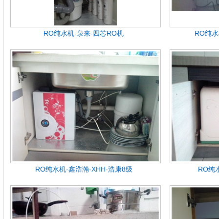
RO纯水机-泉来-四芯RO机
RO纯水
RO纯水机-鑫浩瀚-XHH-浩康8级
RO纯