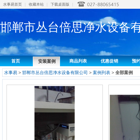
水事易首页
|
收藏本站
|
下载桌面版
|
邯郸市丛台倍思净水设备
首页
商品列表
优惠促销
预
安装案例
水事易
>
邯郸市丛台倍思净水设备有限公司
>
案例列表
>
全部案例