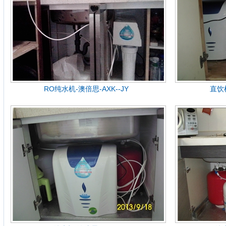
RO纯水机-澳倍思-AXK--JY
直饮机