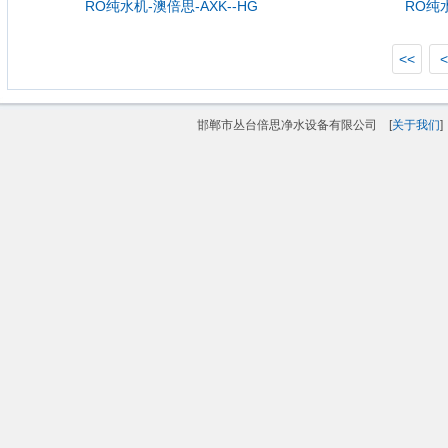
RO纯水机-澳倍思-AXK--HG
RO纯
<<
<
邯郸市丛台倍思净水设备有限公司 [
关于我们
]