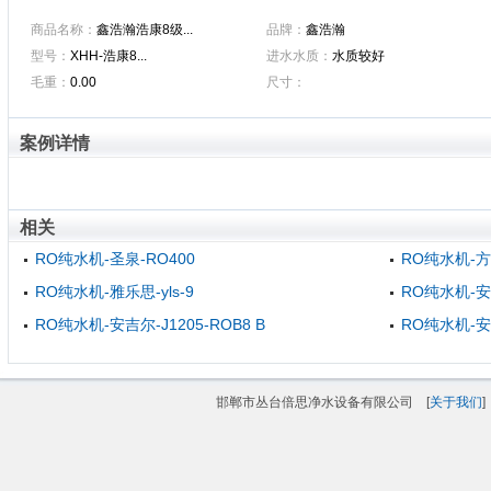
商品名称：
鑫浩瀚浩康8级...
品牌：
鑫浩瀚
型号：
XHH-浩康8...
进水水质：
水质较好
毛重：
0.00
尺寸：
案例详情
相关
RO纯水机-圣泉-RO400
RO纯水机-
RO纯水机-雅乐思-yls-9
RO纯水机-安吉
RO纯水机-安吉尔-J1205-ROB8 B
RO纯水机-安吉
邯郸市丛台倍思净水设备有限公司 [
关于我们
]