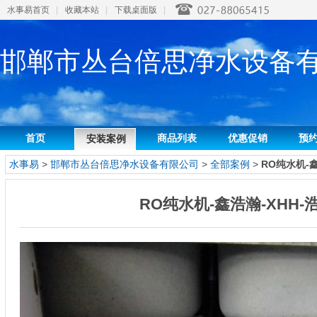
水事易首页
|
收藏本站
|
下载桌面版
|
邯郸市丛台倍思净水设备
首页
商品列表
优惠促销
预
安装案例
水事易
>
邯郸市丛台倍思净水设备有限公司
>
全部案例
>
RO纯水机-鑫
RO纯水机-鑫浩瀚-XHH-